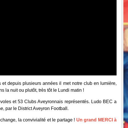
 et depuis plusieurs années il met notre club en lumière,
a nuit ou plutôt, très tôt le Lundi matin !
oles et 53 Clubs Aveyronnais représentés. Ludo BEC a
 par le District Aveyron Football.
change, la convivialité et le partage !
Un grand MERCI à