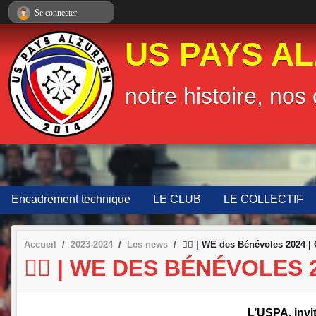
Panneau de gestion des cookies
Se connecter
US PAYS A
notre histoire, nos 
Encadrement technique
LE CLUB
LE COLLECTIF
Accueil
2023-2024
Les news
🤵‍♂️ | WE des Bénévoles 2024 | 
🤵‍♂️ | WE DES BÉNÉVOLES
L’USPA, invi