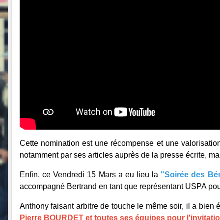
Cette nomination est une récompense et une valorisation 
notamment par ses articles auprès de la presse écrite, mai
Enfin, ce Vend
redi 15 Mars a eu lieu la
"Soirée des Bé
accompagné Bertrand en tant que représentant USPA pour r
Anthony faisant arbitre de touche le même soir, il a bien 
Pierre BOURDET et toutes ses équipes pour l'invitatio