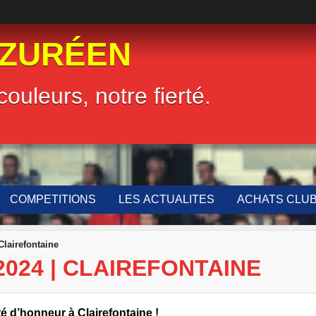
LZURÉEN
couleurs, notre fierté.
COMPETITIONS
LES ACTUALITES
ACHATS CLU
Clairefontaine
 2024 | CLAIREFONTAINE
té d’honneur à Clairefontaine !