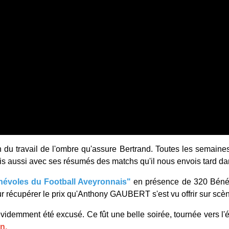
du travail de l'ombre qu'assure Bertrand. Toutes les semaines
s aussi avec ses résumés des matchs qu'il nous envois tard dans l
névoles du Football Aveyronnais"
en présence de 320 Bénév
écupérer le prix qu'Anthony GAUBERT s'est vu offrir sur scène,
évidemment été excusé. Ce fût une belle soirée, tournée vers l'é
n.