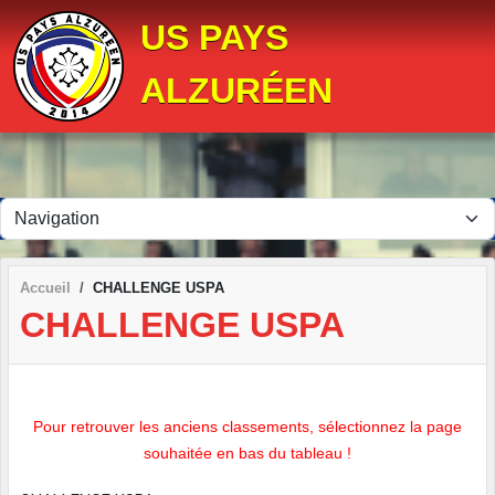
Panneau de gestion des cookies
US PAYS
ALZURÉEN
Accueil
CHALLENGE USPA
CHALLENGE USPA
Pour retrouver les anciens classements, sélectionnez la page
souhaitée en bas du tableau !