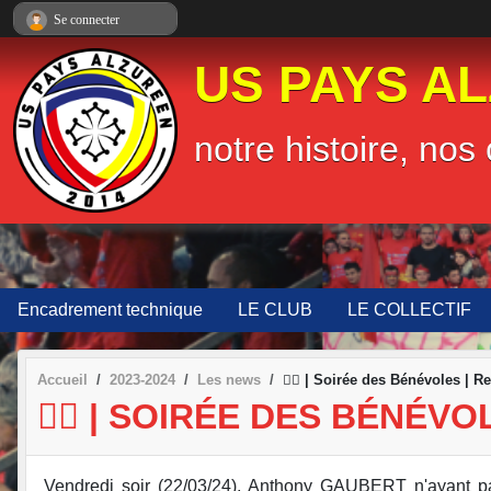
Panneau de gestion des cookies
Se connecter
US PAYS A
notre histoire, nos 
Encadrement technique
LE CLUB
LE COLLECTIF
Accueil
2023-2024
Les news
🤵‍♂️ | Soirée des Bénévoles | R
🤵‍♂️ | SOIRÉE DES BÉNÉV
Vendredi soir (22/03/24), Anthony GAUBERT n'ayant pa