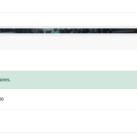
ires.
00