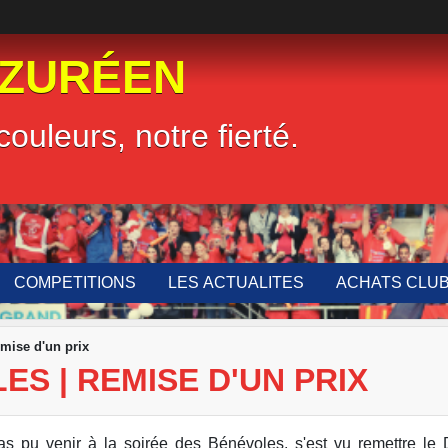
LZURÉEN
couleurs, notre fierté.
COMPETITIONS
LES ACTUALITES
ACHATS CLU
emise d'un prix
OLES | REMISE D'UN PRIX
s pu venir à la soirée des Bénévoles, s'est vu remettre le