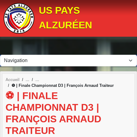
Panneau de gestion des cookies
US PAYS
ALZURÉEN
Accueil
⚽ | Finale Championnat D3 | François Arnaud Traiteur
⚽ | FINALE
CHAMPIONNAT D3 |
FRANÇOIS ARNAUD
TRAITEUR