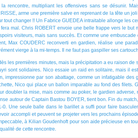
a rencontre, multipliant les offensives sans se désunir. Mais
RISSE, arme une première salve en reprenant de la tête un jo
ur tout changer !! Un Fabrice GUEDEA intraitable allonge les c
 qui fera mal. Chris ROBERT envoie une belle frappe vers le bu
 espoirs visiteurs, mais sans succès. Et comme une embuscade d
ent, Max COUDERC reconverti en gardien, réalise une parade
ent vierge à la mi-temps. Il ne faut pas gaspiller ses cartouches
es premières minutes, mais la précipitation a eu raison de son 
 sont solidaires. Nico essaie un raid en solitaire, mais il est 
, impressionne par son abattage, comme un infatigable des gr
gâchette, Nico qui place un ballon imparable au fond des filets.
ur doubler la mise, mais comme au poker, le gardien adverse, ne
défense autour de Captain Bastou BOYER, tient bon. Fin du match
-0. Une seule balle dans le barillet a suffi pour faire bascul
 devoir accompli et peuvent se projeter vers les prochains épis
impeccable, à Kilian Goudenhoft pour son aide précieuse en touc
qualité de cette rencontre.