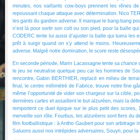
minutes, nos vaillants cow-boys prennent les rênes de l
repoussant chaque attaque avec détermination. Nico TER
les gants du gardien adverse. Il manque le bang-bang po
n’est là pour sortir son colt ou son pied, pour la balle
CODERC tente lui aussi d’ajuster la balle qui tuera les
prêt à surgir quand on s'y attend le moins. Heureusem
adverse. Malgré notre domination, le score reste désespérém
En seconde période, Marin Lacassagne tente sa chance dès l
le jeu se neutralise quelque peu car les hommes de Souyri
rencontre, Gabin BERTHIER, replacé en milieu de terrain
final, le centre millimétré de Fabrice, trouve notre fine 
même l’opportunité de vider son chargeur sur la cible, po
dernières cartes et assaillent le but alzuréen, mais la 
remportent ce duel épique sur le plus petit des scores, 1
merveille son rôle. Fourbus, les alzuréens sont fiers du
film footballistique : à Antho Gaubert pour son arbitrage 
Saluons aussi nos intrépides adversaires, Souyri, pour la 