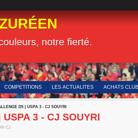
LZURÉEN
couleurs, notre fierté.
COMPETITIONS
LES ACTUALITES
ACHATS CLU
ALLENGE D5 | USPA 3 - CJ SOUYRI
 USPA 3 - CJ SOUYRI
RI CJ