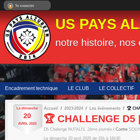
Panneau de gestion des cookies
Se connecter
US PAYS A
notre histoire, nos 
Encadrement technique
LE CLUB
LE COLLECTIF
Accueil
2023-2024
Les évènements
🏆 CH
Le
dimanche
20
🏆 CHALLENGE D5 |
AVRIL
2025
D5 Chalenge NUTALIS, 2ème journée
/ Contre
SOUY
Le
dimanche
20
avril
2025
de 15h à 16h30