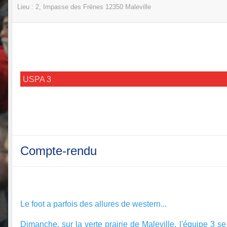
Lieu :
2, Impasse des Frënes
12350
Maleville
USPA 3
Compte-rendu
Le foot a parfois des allures de western...
Dimanche, sur la verte prairie de Maleville, l'équipe 3 s