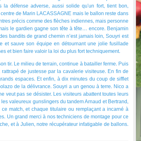
 la défense adverse, aussi solide qu'un fort, tient bon,
li centre de Marin LACASSAGNE mais le ballon reste dans
entres précis comme des flèches indiennes, mais personne
t mais le gardien gagne son tête à tête… encore. Benjamin
es bandits de grand chemin n’est jamais loin, Souyri est
 et sauve son équipe en détournant une jolie fusillade
 et bien faire valoir la loi du plus fort techniquement.
tir. Le milieu de terrain, continue à batailler ferme. Puis
rattrapé de justesse par la cavalerie visiteuse. En fin de
ands espaces. Et enfin, à dix minutes du coup de sifflet
 Golazo de la délivrance. Souyri a un genou à terre. Nico a
 veut pas se désister. Les visiteurs abattent toutes leurs
, les valeureux gunslingers du tandem Arnaud et Bertrand,
er ce match, et chaque titulaire ou remplaçant a incarné à
odes. Un grand merci à nos techniciens de montage pour ce
he, et à Julien, notre récupérateur infatigable de ballons.