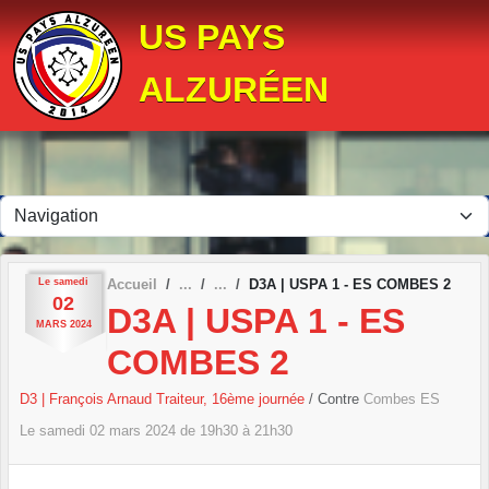
Panneau de gestion des cookies
US PAYS
ALZURÉEN
Le
samedi
Accueil
D3A | USPA 1 - ES COMBES 2
02
D3A | USPA 1 - ES
MARS
2024
COMBES 2
D3 | François Arnaud Traiteur, 16ème journée
/ Contre
Combes ES
Le
samedi
02
mars
2024
de 19h30 à 21h30