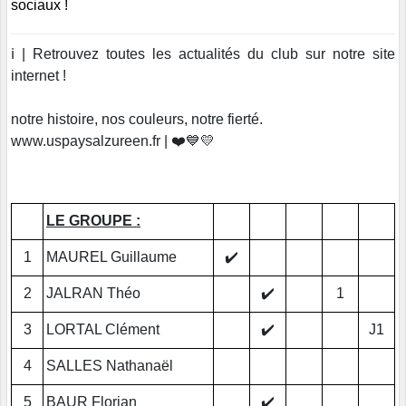
sociaux !
ℹ️ | Retrouvez toutes les actualités du club sur notre site
internet !
notre histoire, nos couleurs, notre fierté.
www.uspaysalzureen.fr | ❤️💙💛
LE GROUPE :
1
MAUREL Guillaume
✔️
2
JALRAN Théo
✔️
1
3
LORTAL Clément
✔️
J1
4
SALLES Nathanaël
5
BAUR Florian
✔️