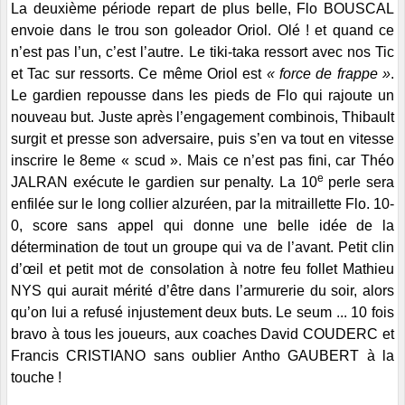
La deuxième période repart de plus belle, Flo BOUSCAL
envoie dans le trou son goleador Oriol. Olé ! et quand ce
n’est pas l’un, c’est l’autre. Le tiki-taka ressort avec nos Tic
et Tac sur ressorts. Ce même Oriol est
« force de frappe »
.
Le gardien repousse dans les pieds de Flo qui rajoute un
nouveau but. Juste après l’engagement combinois, Thibault
surgit et presse son adversaire, puis s’en va tout en vitesse
inscrire le 8eme « scud ». Mais ce n’est pas fini, car Théo
e
JALRAN exécute le gardien sur penalty. La 10
perle sera
enfilée sur le long collier alzuréen, par la mitraillette Flo. 10-
0, score sans appel qui donne une belle idée de la
détermination de tout un groupe qui va de l’avant. Petit clin
d’œil et petit mot de consolation à notre feu follet Mathieu
NYS qui aurait mérité d’être dans l’armurerie du soir, alors
qu’on lui a refusé injustement deux buts. Le seum ... 10 fois
bravo à tous les joueurs, aux coaches David COUDERC et
Francis CRISTIANO sans oublier Antho GAUBERT à la
touche !