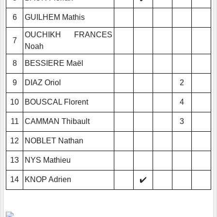
6
GUILHEM Mathis
OUCHIKH FRANCES
7
Noah
8
BESSIERE Maël
9
DIAZ Oriol
2
10
BOUSCAL Florent
4
11
CAMMAN Thibault
3
12
NOBLET Nathan
13
NYS Mathieu
14
KNOP Adrien
✔️