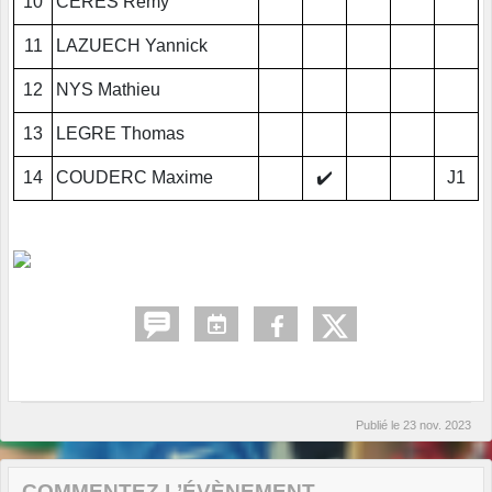
10
CERES Rémy
11
LAZUECH Yannick
12
NYS Mathieu
13
LEGRE Thomas
14
COUDERC Maxime
✔️
J1
Publié le
23 nov. 2023
COMMENTEZ L’ÉVÈNEMENT