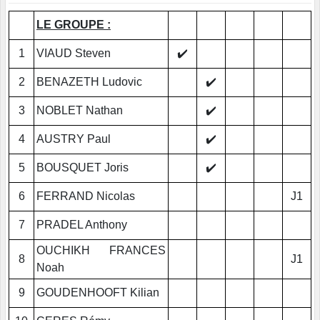
LE GROUPE :
1
VIAUD Steven
✔️
2
BENAZETH Ludovic
✔️
3
NOBLET Nathan
✔️
4
AUSTRY Paul
✔️
5
BOUSQUET Joris
✔️
6
FERRAND Nicolas
J1
7
PRADEL Anthony
OUCHIKH FRANCES
8
J1
Noah
9
GOUDENHOOFT Kilian