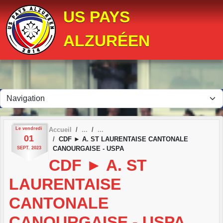
Panneau de gestion des cookies
US PAYS
ALZURÉEN
Le
vendredi
Accueil
01
CDF ► A. ST LAURENTAISE CANTONALE
CANOURGAISE - USPA
SEPT.
2023
CDF ► A. ST
LAURENTAISE
CANTONALE
CANOURGAISE - USPA