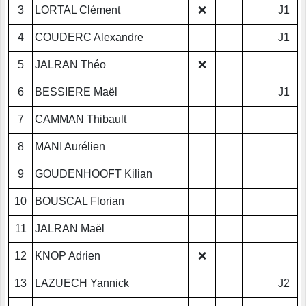
3
LORTAL Clément
❌
J1
4
COUDERC Alexandre
J1
5
JALRAN Théo
❌
6
BESSIERE Maël
J1
7
CAMMAN Thibault
8
MANI Aurélien
9
GOUDENHOOFT Kilian
10
BOUSCAL Florian
11
JALRAN Maël
12
KNOP Adrien
❌
13
LAZUECH Yannick
J2