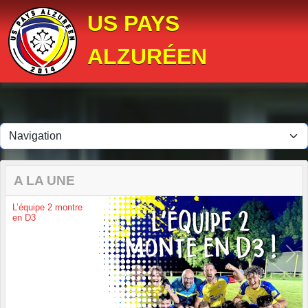
Panneau de gestion des cookies
US PAYS
ALZURÉEN
A LA UNE
L’équipe 2 montre
en D3
Previous
Next