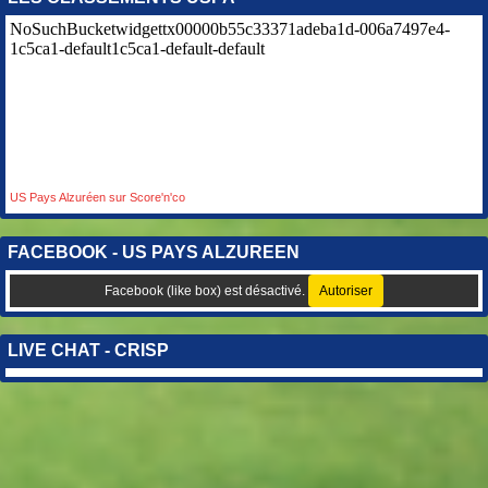
US Pays Alzuréen sur Score'n'co
FACEBOOK - US PAYS ALZUREEN
Facebook (like box) est désactivé.
Autoriser
LIVE CHAT - CRISP